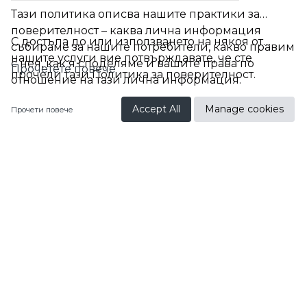
Тази политика описва нашите практики за
поверителност – каква лична информация
С достъпа до или използването на някоя от
събираме за нашите потребители, какво правим
нашите услуги вие потвърждавате, че сте
с нея, как я споделяме и вашите права по
Прочетете повече
прочели тази Политика за поверителност.
отношение на тази лична информация.
BG
Accept All
Manage cookies
Прочети повече