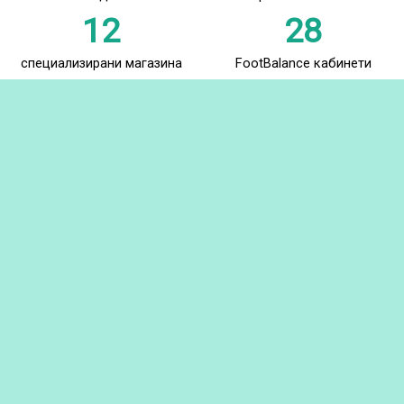
12
28
специализирани магазина
FootBalance кабинети