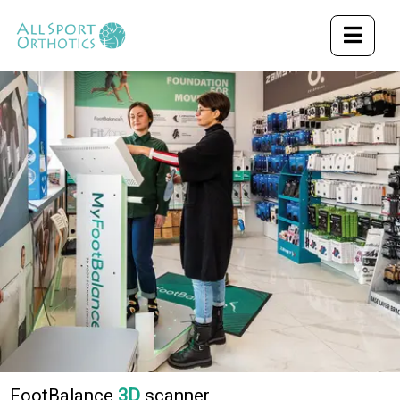
FootBalance
3D
scanner