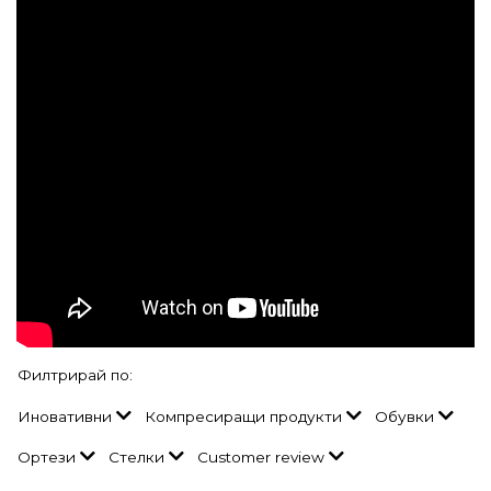
Филтрирай по:
Иновативни
Компресиращи продукти
Обувки
Ортези
Стелки
Customer review