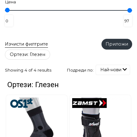
Цена
Изчисти филтрите
Приложи
Ортези: Глезен
Най-нови
Подреди по:
Showing 4 of 4 results
Ортези: Глезен