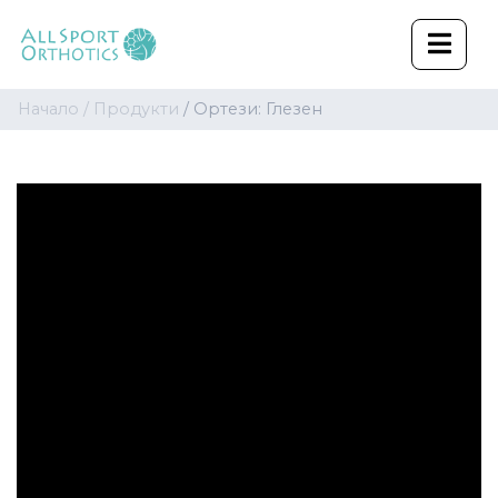
Начало /
Продукти
/ Ортези: Глезен