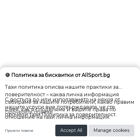
🍪 Политика за бисквитки от AllSport.bg
Тази политика описва нашите практики за
поверителност – каква лична информация
С достъпа до или използването на някоя от
събираме за нашите потребители, какво правим
нашите услуги вие потвърждавате, че сте
с нея, как я споделяме и вашите права по
Прочетете повече
прочели тази Политика за поверителност.
отношение на тази лична информация.
BG
Accept All
Manage cookies
Прочети повече