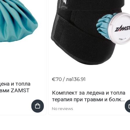
€70
/ лв136.91
ена и топла
авми ZAMST
Комплект за ледена и топла
терапия при травми и болки
IW-1 ZAMST
No reviews