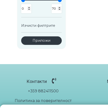
QuickFit
Мускули
Кожени
Накитници
Медицински
Налакътници
Спортни
Рамо
Изчисти филтрите
Стъпало
Приложи
Контакти
+359 882411500
Политика за поверителност
Общи условия