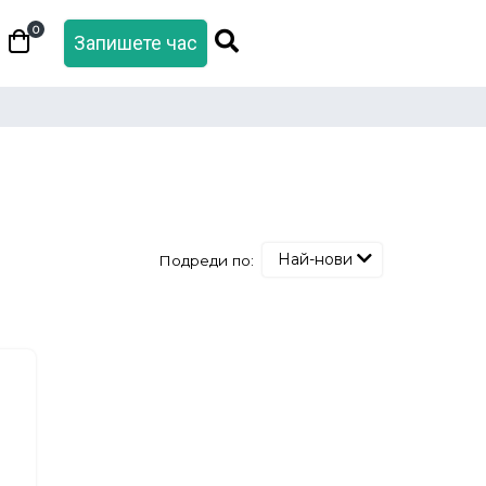
0
Запишете час
Най-нови
Подреди по: