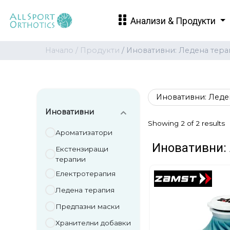
Анализи & Продукти
Начало /
Продукти
/ Иновативни: Ледена тера
Иновативни: Леде
Иновативни
Showing 2 of 2 results
Ароматизатори
Иновативни:
Екстензиращи
терапии
Електротерапия
Ледена терапия
Предпазни маски
Хранителни добавки