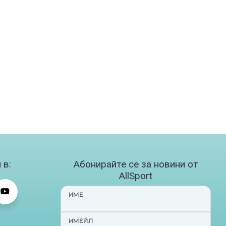
 в:
Абонирайте се за новини от
AllSport
ИМЕ
ИМЕЙЛ