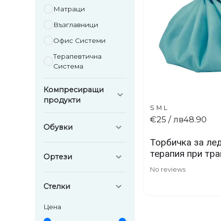
Матраци
Възглавници
Офис Системи
Терапевтична
Система
Компресиращи
продукти
S
M
L
Ръкави
€25
/ лв48.90
Обувки
Фин трикотаж
Торбичка за лед
Боси обувки BÄR
терапия при тр
Ортези
Всички
No reviews
Глезен
Чорап обувки
Стелки
Коляно
Цена
Outdoor
Кръст