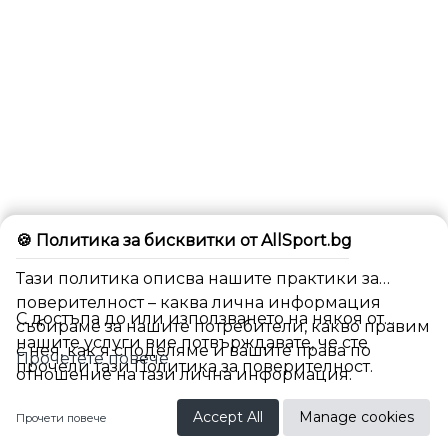
🍪 Политика за бисквитки от AllSport.bg
Тази политика описва нашите практики за
поверителност – каква лична информация
С достъпа до или използването на някоя от
събираме за нашите потребители, какво правим
нашите услуги вие потвърждавате, че сте
с нея, как я споделяме и вашите права по
Прочетете повече
прочели тази Политика за поверителност.
отношение на тази лична информация.
BG
Accept All
Manage cookies
Прочети повече