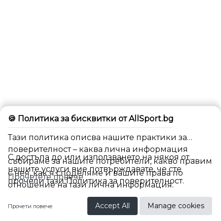
🍪 Политика за бисквитки от AllSport.bg
Тази политика описва нашите практики за
поверителност – каква лична информация
С достъпа до или използването на някоя от
събираме за нашите потребители, какво правим
нашите услуги вие потвърждавате, че сте
с нея, как я споделяме и вашите права по
Прочетете повече
прочели тази Политика за поверителност.
отношение на тази лична информация.
BG
Accept All
Manage cookies
Прочети повече