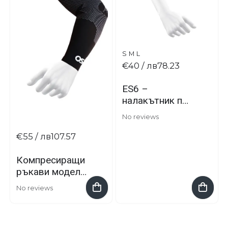
S
M
L
€40
/ лв78.23
ЕS6 –
налакътник при
тенис и голф
No reviews
лакът
€55
/ лв107.57
Компресиращи
ръкави модел
AS6 на марката
No reviews
OS1 st