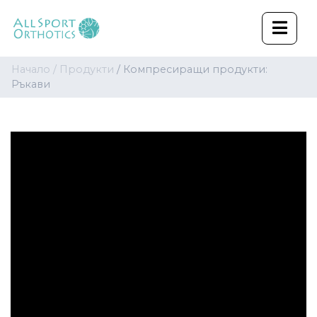
Начало /
Продукти
/ Компресиращи продукти:
Ръкави