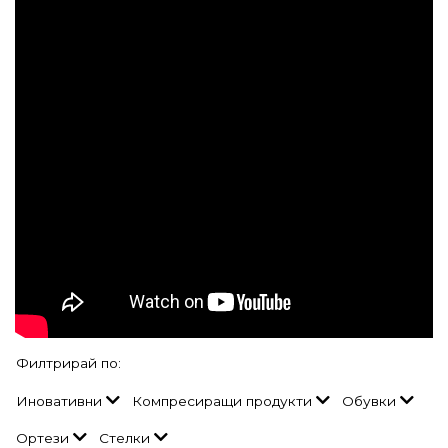
Филтрирай по:
Иновативни
Компресиращи продукти
Обувки
Ортези
Стелки