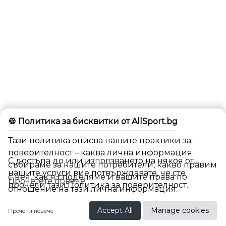
🍪 Политика за бисквитки от AllSport.bg
Тази политика описва нашите практики за
поверителност – каква лична информация
С достъпа до или използването на някоя от
събираме за нашите потребители, какво правим
нашите услуги вие потвърждавате, че сте
с нея, как я споделяме и вашите права по
Прочетете повече
прочели тази Политика за поверителност.
отношение на тази лична информация.
BG
Accept All
Manage cookies
Прочети повече