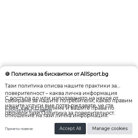
🍪 Политика за бисквитки от AllSport.bg
Тази политика описва нашите практики за
поверителност – каква лична информация
С достъпа до или използването на някоя от
събираме за нашите потребители, какво правим
нашите услуги вие потвърждавате, че сте
с нея, как я споделяме и вашите права по
Прочетете повече
прочели тази Политика за поверителност.
отношение на тази лична информация.
BG
Accept All
Manage cookies
Прочети повече