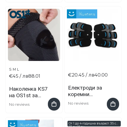
S
M
L
€20.45
/ лв40.00
€45
/ лв88.01
Електроди за
Наколенка КS7
коремни
на OS1st за
мускули
терапия и
No reviews
No reviews
превенция
От 1 до 4-годишна възраст: 35 см/
23 см/ 8 см