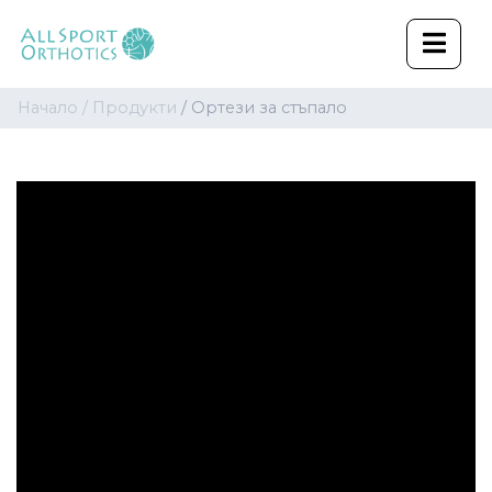
Начало /
Продукти
/ Ортези за стъпало