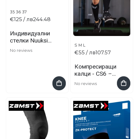
35
36
37
€125
/ лв244.48
Индивидуални
стелки Nuuksio
S
M
L
от корк
No reviews
€55
/ лв107.57
Компресиращи
калци - CS6 –
OS1st – брейс
No reviews
за
възстановяван
е, шинт
сплинтс,
крампи