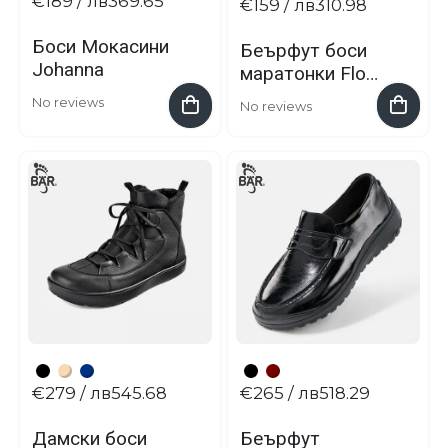
€189
/ лв369.65
€159
/ лв310.98
Боси Мокасини
Беърфут боси
Johanna
маратонки Flow
Motion от BÄR
No reviews
No reviews
€279
/ лв545.68
€265
/ лв518.29
Дамски боси
Беърфут