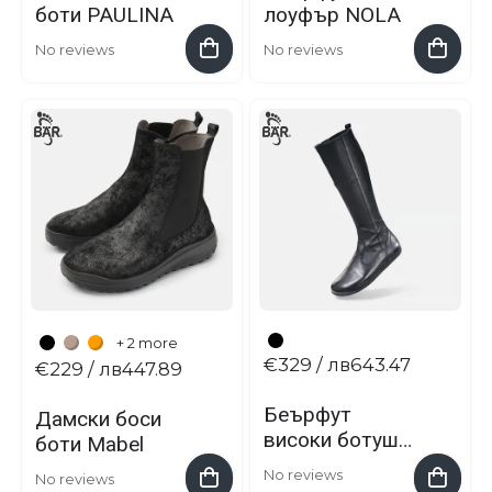
боти PAULINA
лоуфър NOLA
No reviews
No reviews
+ 2 more
€329
/ лв643.47
€229
/ лв447.89
Беърфут
Дамски боси
високи ботуши
боти Mabel
LYNN 2.0
No reviews
No reviews