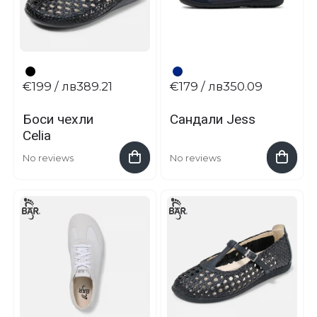
€199
/ лв389.21
€179
/ лв350.09
Боси чехли
Сандали Jess
Celia
No reviews
No reviews