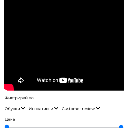
Филтрирай по:
Обувки
Иновативни
Customer review
Цена