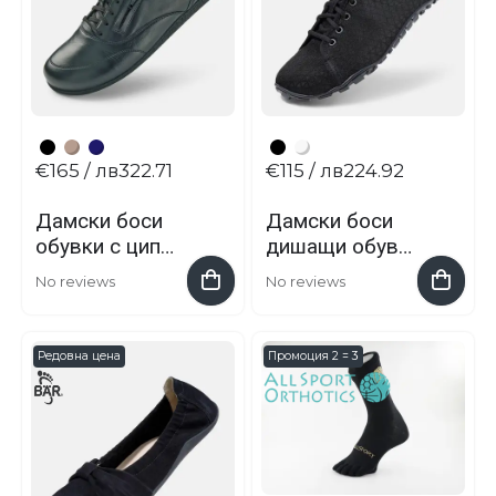
€165
/ лв322.71
€115
/ лв224.92
Дамски боси
Дамски боси
обувки с цип
дишащи обувки
Clea
Judy
No reviews
No reviews
Редовна цена
Промоция 2 = 3