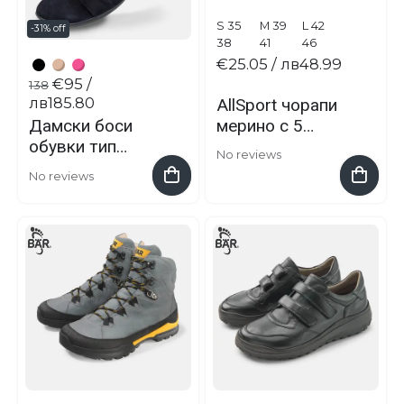
S 35
M 39
L 42
-31% off
38
41
46
€25.05
/ лв48.99
€95
/
138
лв185.80
AllSport чорапи
мерино с 5
Дамски боси
пръста
обувки тип
No reviews
балерина Elly
No reviews