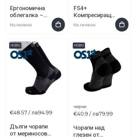
Ергономична
FS4+
облегалка –
Компресиращи
Verthe Care Pro
3/4 чорапи при
No reviews
No reviews
плантарен
фасциит,
възпалени
НОВО
НОВО
ахилеси и шинт
сплинтс
черни
€48.57
/ лв94.99
€40.9
/ лв79.99
Дълги чорапи
Чорапи над
от мериносова
глезен от