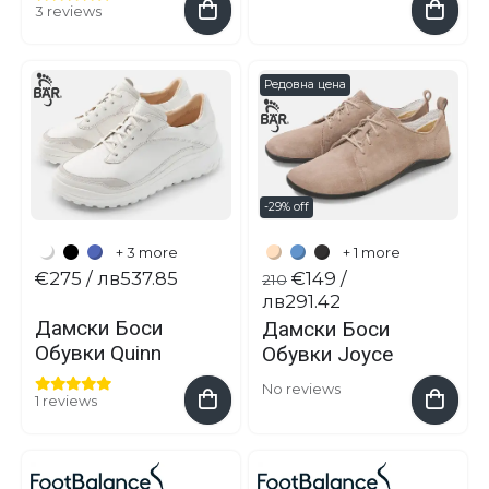
3 reviews
Редовна цена
-29% off
+ 3 more
+ 1 more
€275
/ лв537.85
€149
/
210
лв291.42
Дамски Боси
Дамски Боси
Обувки Quinn
Обувки Joyce
No reviews
1 reviews