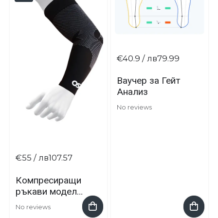
€40.9
/ лв79.99
Ваучер за Гейт
Анализ
No reviews
€55
/ лв107.57
Компресиращи
ръкави модел
AS6 на марката
No reviews
OS1 st