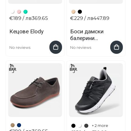
€189
/ лв369.65
€229
/ лв447.89
Кецове Elody
Боси дамски
балерини
Colleen
No reviews
No reviews
+ 2 more