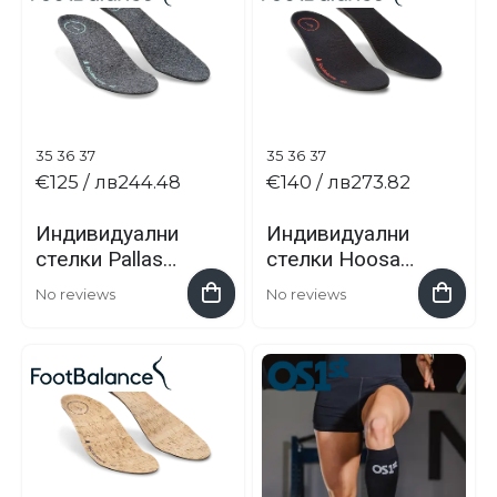
35
36
37
35
36
37
€125
/ лв244.48
€140
/ лв273.82
Индивидуални
Индивидуални
стелки Pallas
стелки Hoosa
зимни
дишащи
No reviews
No reviews