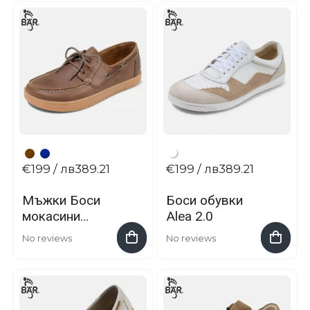
€199
/ лв389.21
€199
/ лв389.21
Мъжки Боси
Боси обувки
мокасини
Alea 2.0
Emiliano
No reviews
No reviews