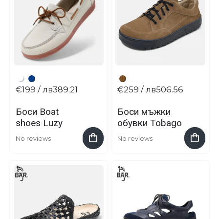
€199
/ лв389.21
€259
/ лв506.56
Боси Boat
Боси мъжки
shoes Luzy
обувки Tobago
No reviews
No reviews