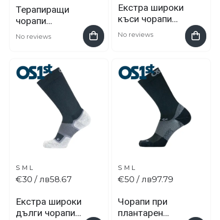
Екстра широки
Терапиращи
къси чорапи
чорапи
OS1st® WP4™
ДермаСокс
No reviews
No reviews
S
M
L
S
M
L
€30
/ лв58.67
€50
/ лв97.79
Екстра широки
Чорапи при
дълги чорапи
плантарен