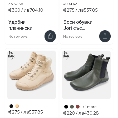
36
37
38
40
41
42
€360
/ лв704.10
€275
/ лв537.85
Удобни
Боси обувки
планински
Jori със
туристически
залепване
No reviews
No reviews
обувки
BERGKOMFORT
WANDERSTIEF
EL 2.0
+ 1 more
€275
/ лв537.85
€220
/ лв430.28