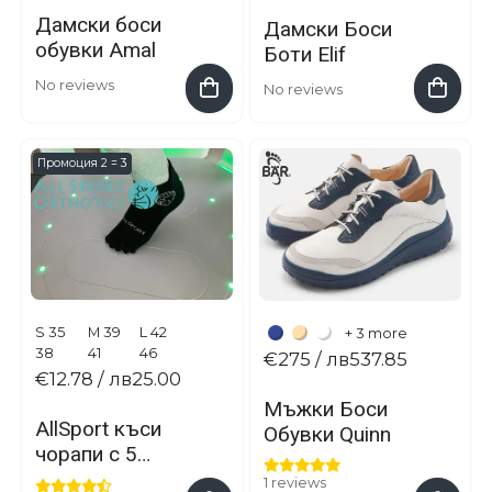
Дамски боси
Дамски Боси
обувки Amal
Боти Elif
No reviews
No reviews
Промоция 2 = 3
S 35
M 39
L 42
+ 3 more
38
41
46
€275
/ лв537.85
€12.78
/ лв25.00
Мъжки Боси
AllSport къси
Обувки Quinn
чорапи с 5
пръста
1 reviews