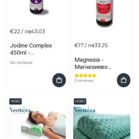
€22
/ лв43.03
Jodine Complex
€17
/ лв33.25
450ml -
Magnesia -
Органичен Йод
No reviews
Магнезиево
биостимулатор
олио за мазане
разтвор за
500 мл
пиене
2 reviews
НОВО
НОВО