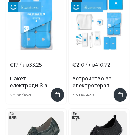
€17
/ лв33.25
€210
/ лв410.72
Пакет
Устройство за
електроди S за
електротерапи
Bluetens Classic
я Bluetens
No reviews
No reviews
2: 12 броя в
Classic 2
опаковка