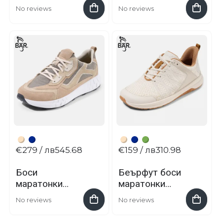
OS1st® WP4™
фасциит FS4 на
No reviews
No reviews
OS1st
€279
/ лв545.68
€159
/ лв310.98
Боси
Беърфут боси
маратонки
маратонки
Metro Flow от
Urban Move от
No reviews
No reviews
BÄR
BÄR