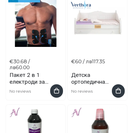
€30.68
/
€60
/ лв117.35
лв60.00
Пакет 2 в 1
Детска
електроди за
ортопедична
коремни
възглавница –
No reviews
No reviews
мускули
Verthе Kid