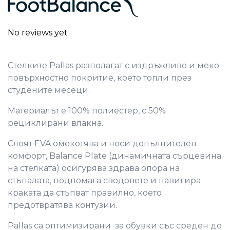
No reviews yet
Стелките Pallas разполагат с издръжливо и меко
повърхностно покритие, което топли през
студените месеци.
Материалът е 100% полиестер, с 50%
рециклирани влакна.
Слоят EVA омекотява и носи допълнителен
комфорт, Balance Plate (динамичната сърцевина
на стелката) осигурява здрава опора на
стъпалата, подпомага сводовете и навигира
краката да стъпват правилно, което
предотвратява контузии.
Pallas са оптимизирани за обувки със среден до