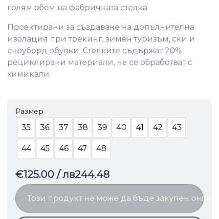
голям обем на фабричната стелка.
Проектирани за създаване на допълнителна
изолация при трекинг, зимен туризъм, ски и
сноуборд обувки. Стелките съдържат 20%
рециклирани материали, не се обработват с
химикали.
Размер
35
36
37
38
39
40
41
42
43
44
45
46
47
48
€125.00
/ лв244.48
Този продукт не може да бъде закупен онлай