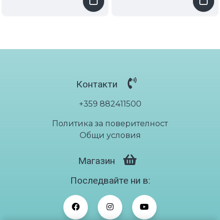
Nuuksio
Hoosa
от корк
дишащ
Индивидуални стелки Pallas зимни
и
€125.00
/ лв244.48
Контакти
+359 882411500
Политика за поверителност
Общи условия
Магазин
Последвайте ни в: