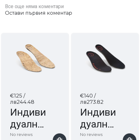
Все още няма коментари
Остави първия коментар
€125
/
€140
/
лв244.48
лв273.82
Индиви
Индиви
дуални
дуални
стелки
стелки
No reviews
No reviews