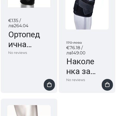
€135
/
лв264.04
Ортопед
ична
170 лева
€76.18
/
наколен
лв149.00
No reviews
Наколе
ка с
нка за
външни
подкреп
No reviews
стабили
а на
зиращи
колянна
шини
става и
ZK-X