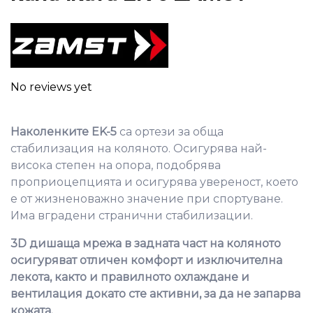
No reviews yet
Наколенките EK-5
са ортези за обща
стабилизация на коляното. Осигурява най-
висока степен на опора, подобрява
проприоцепцията и осигурява увереност, което
е от жизненоважно значение при спортуване.
Има вградени странични стабилизации.
3D дишаща мрежа в задната част на коляното
осигуряват отличен комфорт и изключителна
лекота, както и правилното охлаждане и
вентилация докато сте активни, за да не запарва
кожата.