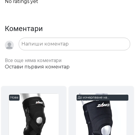
No ratings yet
Коментари
Все още няма коментари
Остави първия коментар
Нова
До изчерпване на
количествата