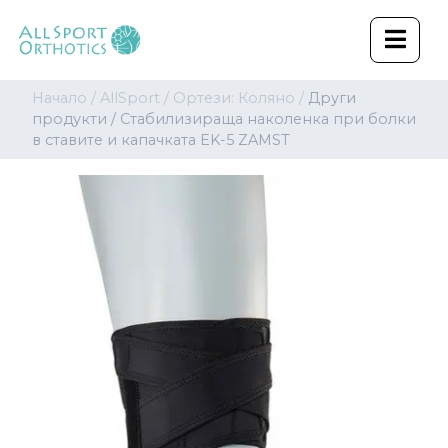
Начало /
AllSport /
Ортези: Коляно /
Други
продукти /
Стабилизираща наколенка при болки
в ставите и капачката EK-5 ZAMST