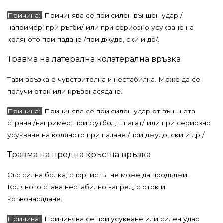
Причина:
Причинява се при силен външен удар /
например: при ръгби/ или при сериозно усукване на
коляното при падане /при джудо, ски и др/.
Травма на латерална колатерална връзка
Тази връзка е чувствителна и нестабилна. Може да се
получи оток или кръвонасядане.
Причина:
Причинява се при силен удар от външната
страна /например: при футбол, шпагат/ или при сериозно
усукване на коляното при падане /при джудо, ски и др./
Травма на предна кръстна връзка
Със силна болка, спортистът не може да продължи.
Коляното става нестабилно напред, с оток и
кръвонасядане.
Причина:
Причинява се при усукване или силен удар