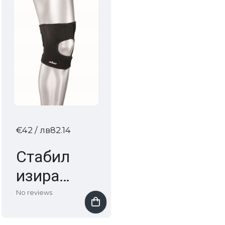
кръстни
ZAMST
връзки
ZK-7
ZAMST
€42
/ лв82.14
Стабил
изиращ
а
No reviews
наколен