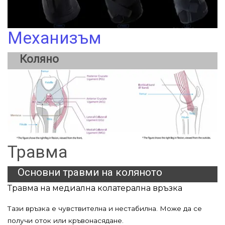
Механизъм
Коляно
Травма
Основни травми на коляното
Травма на медиална колатерална връзка
Тази връзка е чувствителна и нестабилна. Може да се
получи оток или кръвонасядане.