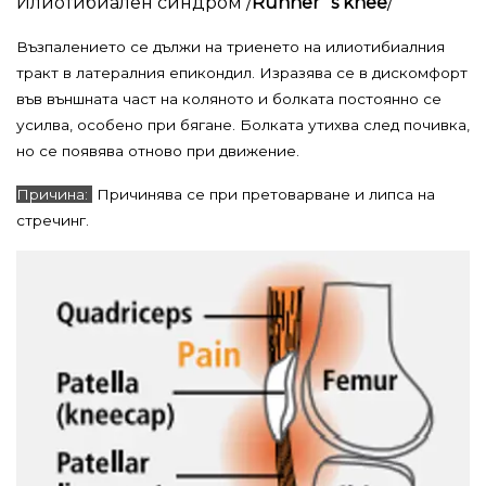
Илиотибиален синдром /
Runner`s knee
/
Възпалението се дължи на триенето на илиотибиалния
тракт в латералния епикондил. Изразява се в дискомфорт
във външната част на коляното и болката постоянно се
усилва, особено при бягане. Болката утихва след почивка,
но се появява отново при движение.
Причина:
Причинява се при претоварване и липса на
стречинг.