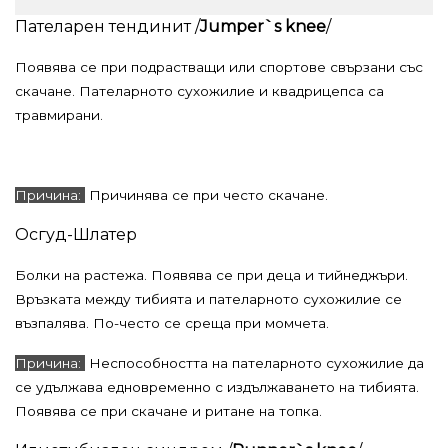
Пателарен тендинит /
Jumper`s knee
/
Появява се при подрастващи или спортове свързани със
скачане. Пателарното сухожилие и квадрицепса са
травмирани.
Причина:
Причинява се при често скачане.
Осгуд-Шлатер
Болки на растежа. Появява се при деца и тийнеджъри.
Връзката между тибията и пателарното сухожилие се
възпалява. По-често се среща при момчета.
Причина:
Неспособността на пателарното сухожилие да
се удължава едновременно с издължаването на тибията.
Появява се при скачане и ритане на топка.