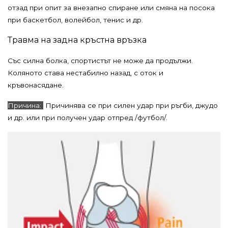
отзад при опит за внезапно спиране или смяна на посока
при баскетбол, волейбол, тенис и др.
Травма на задна кръстна връзка
Със силна болка, спортистът не може да продължи.
Коляното става нестабилно назад, с оток и
кръвонасядане.
Причина:
Причинява се при силен удар при ръгби, джудо
и др. или при получен удар отпред /футбол/.