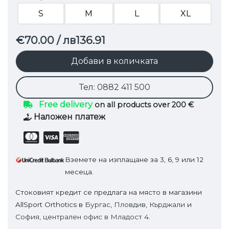
S
M
L
XL
€70.00
/ лв136.91
Добави в количката
Тел: 0882 411 500
Free delivery
on all products over 200 €
Наложен платеж
Вземете на изплащане за 3, 6, 9 или 12
месеца.
Стоковият кредит се предлага на място в магазини
AllSport Orthotics в
Бургас
,
Пловдив
,
Кърджали
и
София, централен офис в Младост 4.