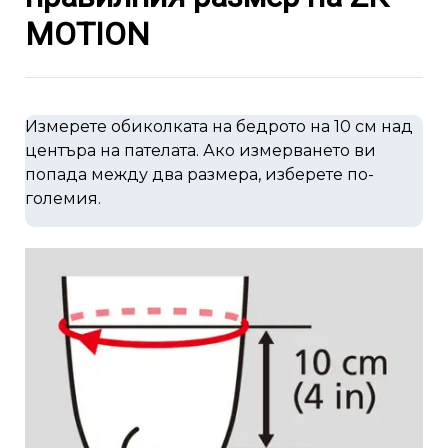
MOTION
Измерете обиколката на бедрото на 10 см над
центъра на пателата. Ако измерването ви
попада между два размера, изберете по-
големия.