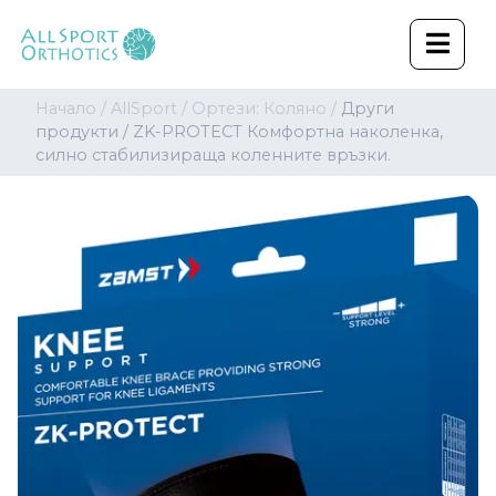
Начало /
AllSport /
Ортези: Коляно /
Други
продукти /
ZK-PROTECT Комфортна наколенка,
силно стабилизираща коленните връзки.