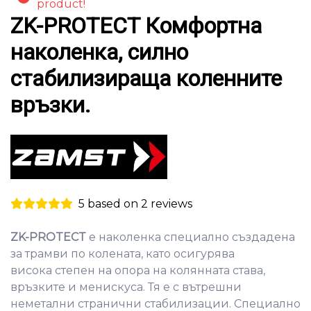
product!
ZK-PROTECT Комфортна
наколенка, силно
стабилизираща коленните
връзки.
5 based on 2 reviews
ZK-PROTECT
е наколенка специално създадена
за трамви по колената, като осигурява
висока степен на опора на колянната става,
връзките и менискуса. Тя е с вътрешни
неметални странични стабилизации. Специално