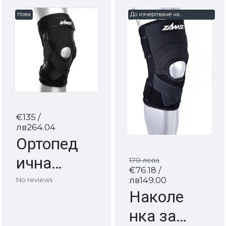
Нова
До изчерпване на
количествата
€135
/
лв264.04
Ортопед
ична
170 лева
€76.18
/
наколен
лв149.00
No reviews
Наколе
ка с
нка за
външни