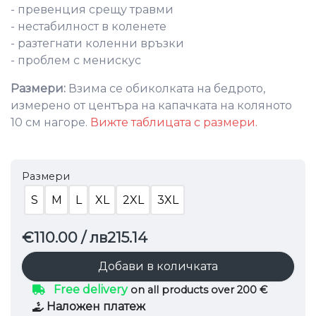
- превенция срещу травми
- нестабилност в коленете
- разтегнати коленни връзки
- проблем с менискус
Размери:
Взима се обиколката на бедрото,
измерено от центъра на капачката на коляното
10 см нагоре.
Вижте таблицата с размери.
Размери
S
M
L
XL
2XL
3XL
€110.00
/ лв215.14
Добави в количката
Free delivery
on all products over 200 €
Наложен платеж