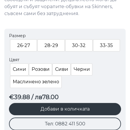
обуят и събуят чорапите-обувки на Skinners,
съвсем сами без затруднения.
Размер
26-27
28-29
30-32
33-35
Цвят
Сини
Розови
Сиви
Черни
Маслинено зелено
€39.88
/ лв78.00
Добави в количката
Тел: 0882 411 500