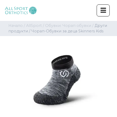
Начало /
AllSport /
Обувки: Чорап обувки /
Други
продукти /
Чорап-Обувки за деца Skinners Kids