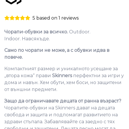
5 based on 1 reviews
Чорапи-обувки за всичко.
Outdoor.
Indoor. Навсякъде.
Само по чорапи не може, а с обувки идва в
повече.
Компактният размер и уникалното усещане за
„втора кожа“ прави
Skinners
перфектни за игри у
дома и навън. Хем обути, хем боси, но защитени
от външни предмети.
Защо да ограничавате децата от ранна възраст?
Чорапите-обувки на Skinners дават на децата
свобода и защита и подпомагат развитието на
здрави стъпала. Забавлявайте са заедно с тях
свободни и защитени. Децата лесно могат да