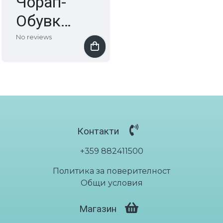
Чорап-
Обувки
Skinners
No reviews
Чорап-Обувки за деца Skinners Kids
€39.88
/ лв78.00
Контакти
+359 882411500
Политика за поверителност
Общи условия
Магазин