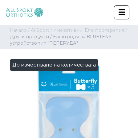
Начало /
AllSport /
Иновативни: Електротерапия /
Други продукти /
Електроди за BLUETENS
устройство тип "ПЕПЕРУДА"
До изчерпване на количествата