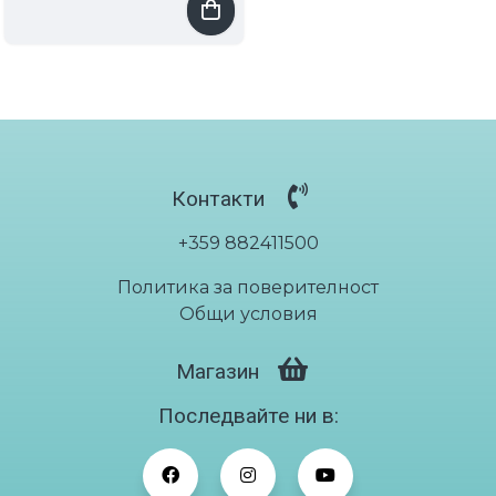
NS
устройс
Електроди за BLUETENS устройство тип "ПЕПЕРУДА"
тво
€15.34
/ лв30.00
размер
"S"
Контакти
+359 882411500
Политика за поверителност
Общи условия
Магазин
Последвайте ни в: