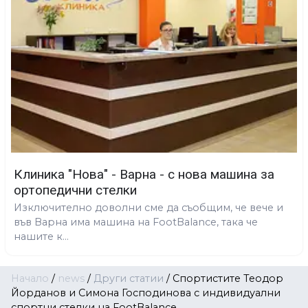
Клиника "Нова" - Варна - с нова машина за
ортопедични стелки
Изключително доволни сме да съобщим, че вече и
във Варна има машина на FootBalance, така че
нашите к...
Начало
/
news
/
Други статии
/
Спортистите Теодор
Йорданов и Симона Господинова с индивидуални
спортни стелки на FootBalance