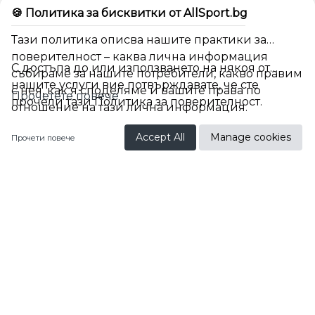
🍪 Политика за бисквитки от AllSport.bg
Тази политика описва нашите практики за
поверителност – каква лична информация
С достъпа до или използването на някоя от
събираме за нашите потребители, какво правим
нашите услуги вие потвърждавате, че сте
с нея, как я споделяме и вашите права по
Прочетете повече
прочели тази Политика за поверителност.
отношение на тази лична информация.
BG
Accept All
Manage cookies
Прочети повече
Спортистите Теодор
Йорданов и Симона
Господинова с
индивидуални спортни
стелки на FootBalance
Теодор Йорданов, една от младите ни