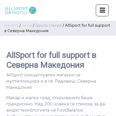
Начало
/
news
/
Други статии
/
AllSport for full support
в Северна Македония
AllSport for full support в
Северна Македония
AllSport концептуален магазин се
мултиплицира и в гр. Радовиш, Северна
Македония.
Макар и малък град, откриването беше
грандиозно. Над 200 човека се стекоха, за да
видят технологията на FootBalance.