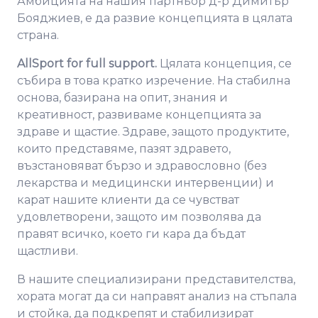
Амбицията на нашия партньор д-р Димитър
Бояджиев, е да развие концепцията в цялата
страна.
AllSport for full support.
Цялата концепция, се
събира в това кратко изречение. На стабилна
основа, базирана на опит, знания и
креативност, развиваме концепцията за
здраве и щастие. Здраве, защото продуктите,
които представяме, пазят здравето,
възстановяват бързо и здравословно (без
лекарства и медицински интервенции) и
карат нашите клиенти да се чувстват
удовлетворени, защото им позволява да
правят всичко, което ги кара да бъдат
щастливи.
В нашите специализирани представителства,
хората могат да си направят анализ на стъпала
и стойка, да подкрепят и стабилизират