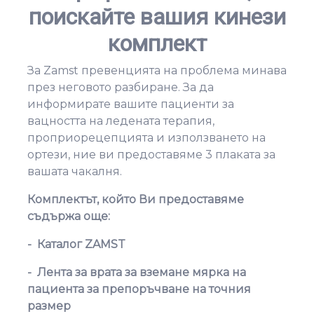
поискайте вашия кинези
комплект
За Zamst превенцията на проблема минава
през неговото разбиране. За да
информирате вашите пациенти за
вацността на ледената терапия,
проприорецепцията и използването на
ортези, ние ви предоставяме 3 плаката за
вашата чакалня.
Комплектът, който Ви предоставяме
съдържа още:
-
Каталог
ZAMST
-
Лента за врата за вземане мярка на
пациента за препоръчване на точния
размер