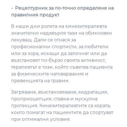
-
Рецептурник за по-точно определяне на
правилния продукт
В наши дни ролята на кинезитерапевта
значително надхвърля тази на обикновен
лекуващ. Дали се отнася за
професионални спортисти, за любители
или за хора, искащи да започнат или да
възстановят по-бързо своята активност,
терапевтът е този, който съветва пациента
за физическите натоварвания и
превенцията на травми.
Загряване, възстановяване, хидратация,
проприоцепция, ставна и мускулна
протекция. Кинезитерапевтите са хората,
които помагат на пациентите да спортуват
при оптимални условия.