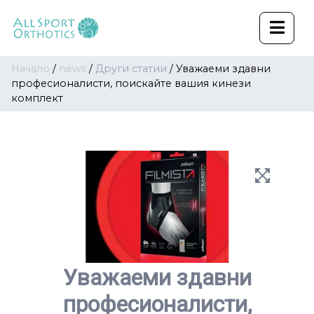
Начало
/
news
/
Други статии
/
Уважаеми здавни
професионалисти, поискайте вашия кинези
комплект
Уважаеми здавни
професионалисти,