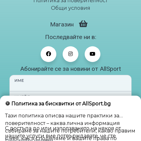
Политика за поверителност
Общи условия
Магазин
Последвайте ни в:
Абонирайте се за новини от AllSport
ИМЕ
ИМЕЙЛ
🍪 Политика за бисквитки от AllSport.bg
Тази политика описва нашите практики за
Абонирай ме
поверителност – каква лична информация
С достъпа до или използването на някоя от
събираме за нашите потребители, какво правим
нашите услуги вие потвърждавате, че сте
с нея, как я споделяме и вашите права по
Прочетете повече