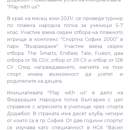
“Play with us”!
В края на месец юни 2021г. се проведе турнир
по плажна народна топка за ученици 5-7
клас. Участие взеха седем отбора на плажното
игрище в комплекс “Спортна София 2000” в
парк "Възраждане". Участие взеха седем
отбора: The Smarts, Endless Tale, Fusion, два
отбора от 96 СОУ, отбор от 29 СУ и отбор от 128
СУ. След награждаването, магията на този
спорт имаха възможност да усетят и
родителите на децата.
Инициативата "Play with us" е дело на
Федерация Народна топка България с цел
справяне с агресията в училище чрез спорта
Доджбол. В страната има десет клуба, четири
от които са в гр. София. От две години спортът
се изучава като специалност в НСА "Васил