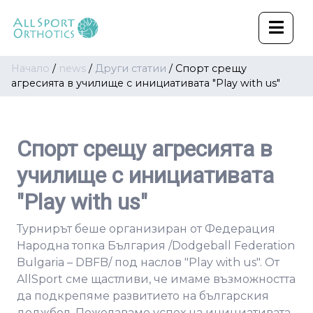
Начало
/
news
/
Други статии
/
Спорт срещу
агресията в училище с инициативата "Play with us"
Спорт срещу агресията в
училище с инициативата
"Play with us"
Турнирът беше организиран от Федерация
Народна топка България /Dodgeball Federation
Bulgaria – DBFB/ под наслов "Play with us". От
AllSport сме щастливи, че имаме възможността
да подкрепяме развитието на българския
доджбол. Пожелаваме успех на инициативата