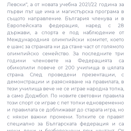
Левски", а от новата учебна 2021/22 година за
първи път ще има и магистърска програма в
същото направление. България членува и в
Европейската федерация, наред с 28
държави, а спорта е под наблюдение от
Международния олимпийски комитет, което
е шанс за страната ни да стане част от голямото
олимпийско семейство. За последните три
години членовете на Федерацията са
обиколили повече от 200 училища в цялата
страна. След проведени презентации, с
демонстрации и разясняване на правилата, в
тези училища вече не се играе народна топка,
а само Доджбол. По новите световни правила
този спорт се играе с пет топки едновременно
и правилата се доближават до старата игра, но
с някои важни промени. Топките се правят
специално за Българската федерация и са
меки, леки и безболезнени при контакт. От