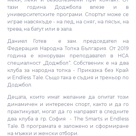
тази година Доджбола влезе и в
университетските програми. Спортът може се
играе навсякъде - на лед, на сняг, на пясък, на
трева, на батут или в зала.
Даниел Готев e зам. председател на
Федерация Народна Топка България. От 2019
година е хоноруван преподавател в НСА
специалност „Доджбол“. Собственик е на два
клуба за народна топка - Приказка без Край
и Endless Tale. Също така е съдия и треньор по
Доджбол.
Децата, които имат желание да опитат този
динамичен и интересен спорт, както и да го
практикуват, могат да го направят в следните
два клуба в гр. София - The Smarts и Endless
Tale. В програмата е заложено и сформиране
на мъжки и женски отбори.