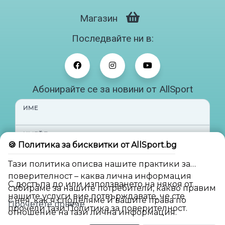
Магазин
Последвайте ни в:
Абонирайте се за новини от AllSport
ИМЕ
ИМЕЙЛ
🍪 Политика за бисквитки от AllSport.bg
Тази политика описва нашите практики за
Абонирай ме
поверителност – каква лична информация
С достъпа до или използването на някоя от
събираме за нашите потребители, какво правим
нашите услуги вие потвърждавате, че сте
с нея, как я споделяме и вашите права по
Прочетете повече
прочели тази Политика за поверителност.
отношение на тази лична информация.
BG