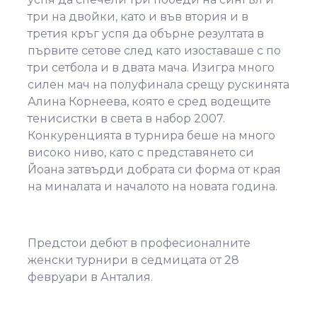
три на двойки, като и във втория и в
третия кръг успя да обърне резултата в
първите сетове след като изоставаше с по
три сетбола и в двата мача. Изигра много
силен мач на полуфинала срещу рускинята
Алина Корнеева, която е сред водещите
тенисистки в света в набор 2007.
Конкуренцията в турнира беше на много
високо ниво, като с представянето си
Йоана затвърди добрата си форма от края
на миналата и началото на новата година.
Предстои дебют в професионалните
женски турнири в седмицата от 28
февруари в Анталия.