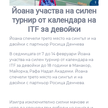
Йоана участва на силен
турнир от календара на
ITF за девойки
Йоана спечели трето място на сингъл и на
двойки с партньор Росица Денчева
В седмицата от 7 до 14 февруари Йоана
участва на силен турнир от календара на
ITF за девойки до 18 години в Манакор,
Майорка, Рафа Надал Академи. Йоана
спечели трето място на сингъл и на
двойки с партньор Росица Денчева.
Изигра изключително силни мачове и
успя да спечели три победи на сингъл и