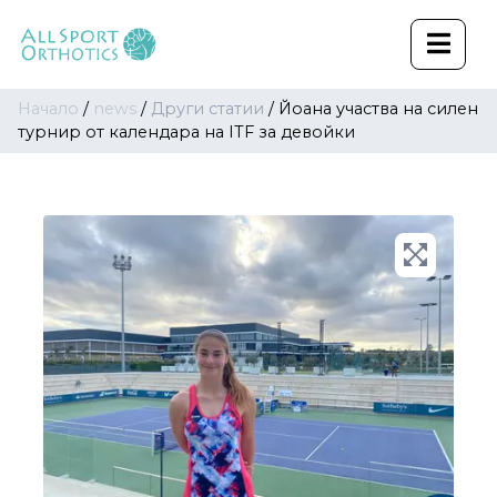
Начало
/
news
/
Други статии
/
Йоана участва на силен
турнир от календара на ITF за девойки