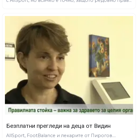
с AllSport, но всичко е точно, защото редовно прав...
Безплатни прегледи на деца от Видин
AllSport, FootBalance и лекарите от Пирогов....