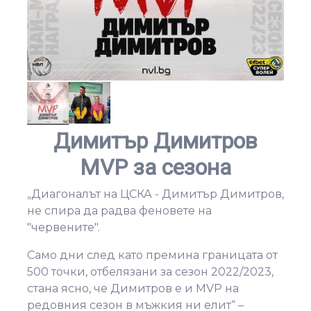
Димитър Димитров
MVP за сезона
„Диагоналът на ЦСКА - Димитър Димитров,
не спира да радва феновете на
"червените".
Само дни след като премина границата от
500 точки, отбелязани за сезон 2022/2023,
стана ясно, че Димитров е и MVP на
редовния сезон в мъжкия ни елит“ –