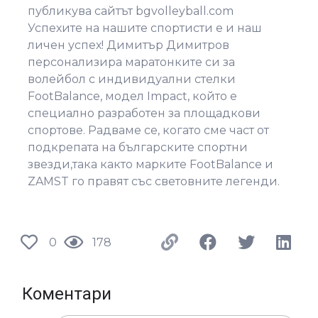
публикува сайтът bgvolleyball.com
Успехите на нашите спортисти е и наш
личен успех! Димитър Димитров
персонализира маратонките си за
волейбол с индивидуални стелки
FootBalance, модел Impact, който е
специално разработен за площадкови
спортове. Радваме се, когато сме част от
подкрепата на българските спортни
звезди,така както марките FootBalance и
ZAMST го правят със световните легенди.
0
178
Коментари