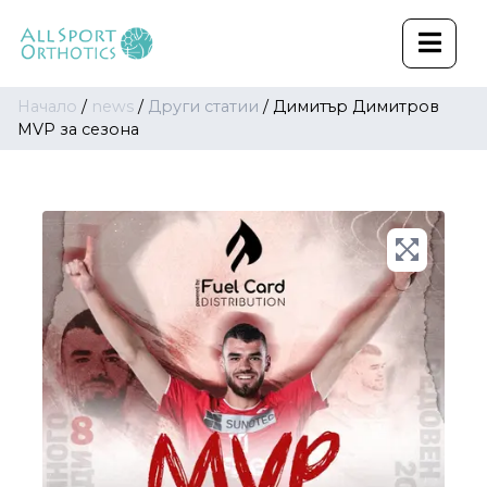
Начало
/
news
/
Други статии
/
Димитър Димитров
MVP за сезона