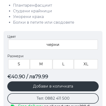
Плантаренфасциит
Студени крайници
Уморени крака
Болки в петите или сводовете
Цвят
черни
Размери
S
M
L
XL
€40.90
/ лв79.99
Добави в количката
Тел: 0882 411 500