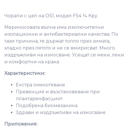
Чорапи с цел на OS1, модел FS4 ¼ Кру.
Мериносовата вълна има изключителни
изолационни и антибактериални качества. По
тази причина, те държат топло през зимата,
хладно през лятото и не се вмирисват. Много
издръжливи на износване. Усещат се меки, леки
и комфортни на крака.
Характеристики:
Екстра омекотяване
Превенция и възстановяване при
плантаренфасциит
Подобрена биомеханика
Здрави и издръжливи на износване
Приложения: