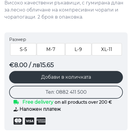
Високо качествени ръкавици, с гумирана длан
за лесно обличане на компресивни чорапи и
чорапогащи. 2 броя в опаковка.
Размер
S-5
M-7
L-9
XL-11
€8.00
/ лв15.65
Добави в количката
Тел: 0882 411 500
Free delivery
on all products over 200 €
Наложен платеж