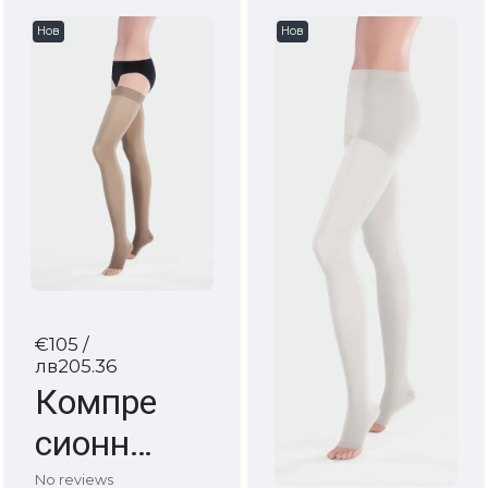
Нов
Нов
€105
/
лв205.36
Компре
сионни
чорапи
No reviews