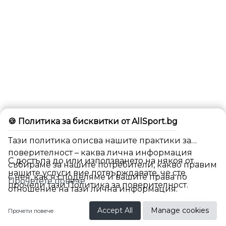
🍪 Политика за бисквитки от AllSport.bg
Тази политика описва нашите практики за
поверителност – каква лична информация
С достъпа до или използването на някоя от
събираме за нашите потребители, какво правим
нашите услуги вие потвърждавате, че сте
с нея, как я споделяме и вашите права по
Прочетете повече
прочели тази Политика за поверителност.
отношение на тази лична информация.
Accept All
Manage cookies
Прочети повече