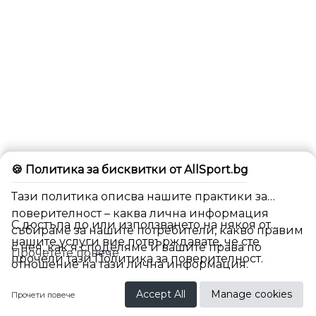
🍪 Политика за бисквитки от AllSport.bg
Тази политика описва нашите практики за
поверителност – каква лична информация
С достъпа до или използването на някоя от
събираме за нашите потребители, какво правим
нашите услуги вие потвърждавате, че сте
с нея, как я споделяме и вашите права по
Прочетете повече
прочели тази Политика за поверителност.
отношение на тази лична информация.
Accept All
Manage cookies
Прочети повече