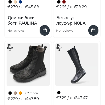
€279
/ лв545.68
€265
/ лв518.29
Дамски боси
Беърфут
боти PAULINA
лоуфър NOLA
No reviews
No reviews
+ 2 more
€329
/ лв643.47
€229
/ лв447.89