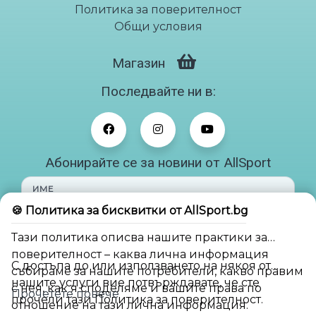
Политика за поверителност
Общи условия
Магазин
Последвайте ни в:
Абонирайте се за новини от AllSport
ИМЕ
🍪 Политика за бисквитки от AllSport.bg
ИМЕЙЛ
Тази политика описва нашите практики за
поверителност – каква лична информация
С достъпа до или използването на някоя от
събираме за нашите потребители, какво правим
Абонирай ме
нашите услуги вие потвърждавате, че сте
с нея, как я споделяме и вашите права по
Прочетете повече
прочели тази Политика за поверителност.
отношение на тази лична информация.