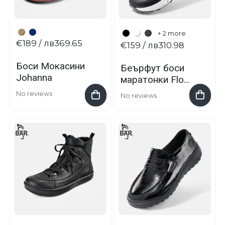
+ 2 more
€189
/ лв369.65
€159
/ лв310.98
Боси Мокасини
Беърфут боси
Johanna
маратонки Flow
Motion от BÄR
No reviews
No reviews