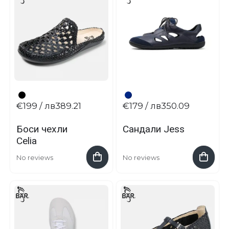
€199
/ лв389.21
€179
/ лв350.09
Боси чехли
Сандали Jess
Celia
No reviews
No reviews