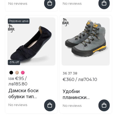
Clea
Judy
No reviews
No reviews
Редовна цена
-31% off
36
37
38
€95
/
138
€360
/ лв704.10
лв185.80
Дамски боси
Удобни
обувки тип
планински
балерина Elly
туристически
No reviews
No reviews
обувки
BERGKOMFORT