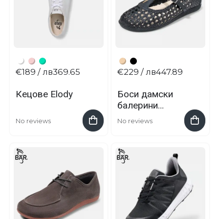
€189
/ лв369.65
€229
/ лв447.89
Кецове Elody
Боси дамски
балерини
Colleen
No reviews
No reviews