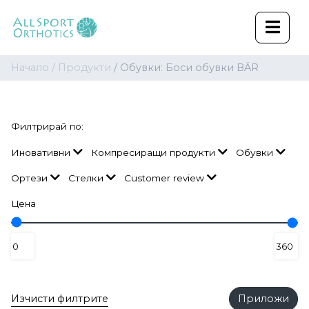
Начало /
Продукти
/ Обувки: Боси обувки BÄR
Филтрирай по:
Иновативни
Компресиращи продукти
Обувки
Ортези
Стелки
Customer review
Цена
Изчисти филтрите
Приложи