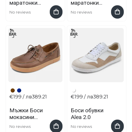
маратонки
маратонки
Metro Flow от
Urban Move от
No reviews
No reviews
BÄR
BÄR
€199
/ лв389.21
€199
/ лв389.21
Мъжки Боси
Боси обувки
мокасини
Alea 2.0
Emiliano
No reviews
No reviews