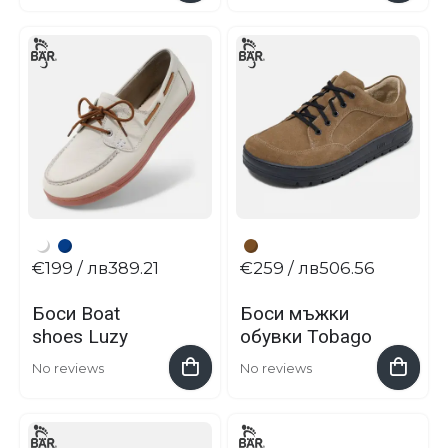
€199
/ лв389.21
€259
/ лв506.56
Боси Boat
Боси мъжки
shoes Luzy
обувки Tobago
No reviews
No reviews