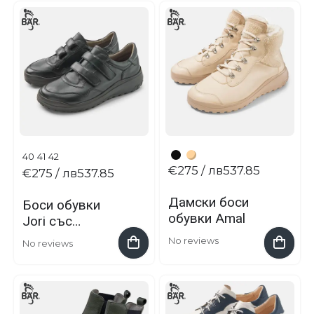
WANDERSTIEF
EL 2.0
40
41
42
€275
/ лв537.85
€275
/ лв537.85
Дамски боси
Боси обувки
обувки Amal
Jori със
залепване
No reviews
No reviews