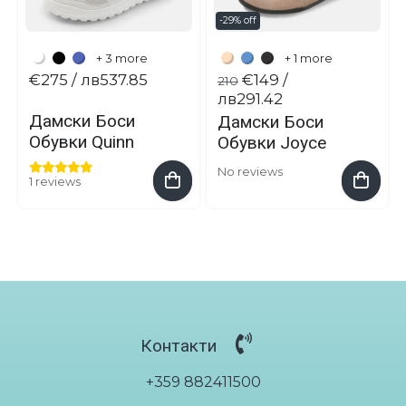
-29% off
+ 3 more
+ 1 more
€275
/ лв537.85
€149
/
210
лв291.42
Дамски Боси
Дамски Боси
Обувки Quinn
Обувки Joyce
No reviews
1 reviews
Контакти
+359 882411500