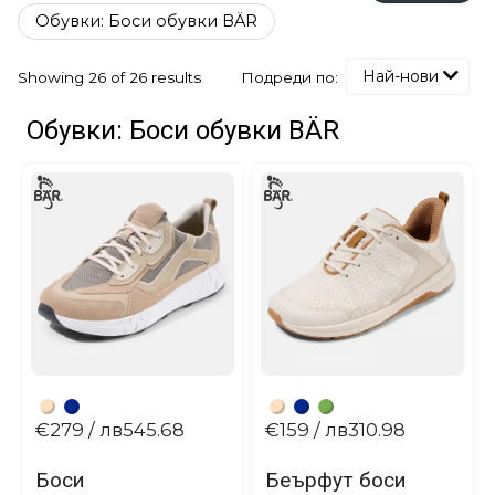
Обувки: Боси обувки BÄR
Най-нови
Подреди по:
Showing 26 of 26 results
Обувки: Боси обувки BÄR
€279
/ лв545.68
€159
/ лв310.98
Боси
Беърфут боси