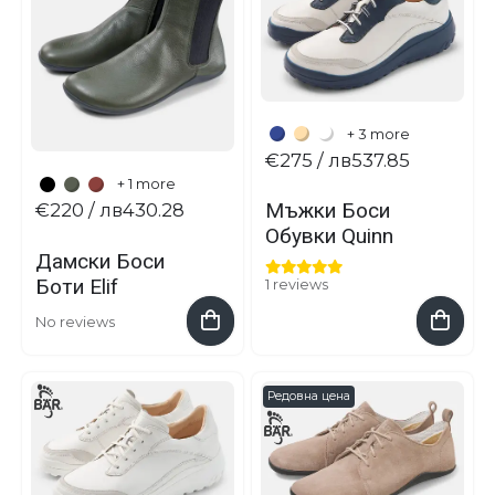
+ 3 more
€275
/ лв537.85
+ 1 more
Мъжки Боси
€220
/ лв430.28
Обувки Quinn
Дамски Боси
Боти Elif
1 reviews
No reviews
Редовна цена