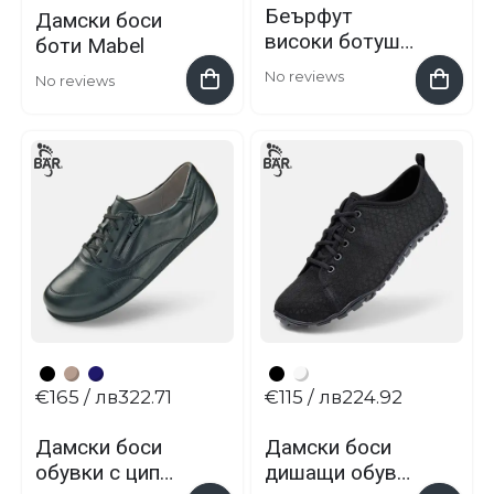
Беърфут
Дамски боси
високи ботуши
боти Mabel
LYNN 2.0
No reviews
No reviews
€165
/ лв322.71
€115
/ лв224.92
Дамски боси
Дамски боси
обувки с цип
дишащи обувки